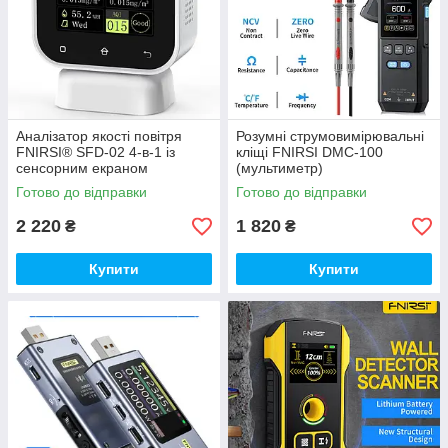
Аналізатор якості повітря
Розумні струмовимірювальні
FNIRSI® SFD-02 4-в-1 із
кліщі FNIRSI DMC-100
сенсорним екраном
(мультиметр)
Готово до відправки
Готово до відправки
2 220
1 820
₴
₴
Купити
Купити