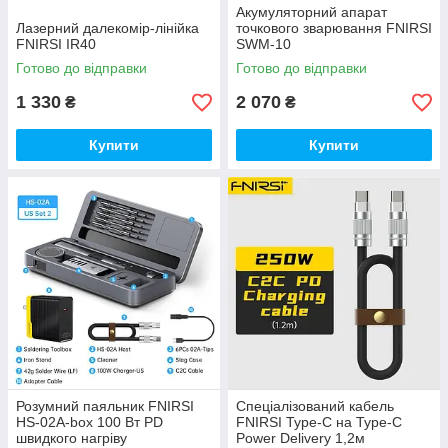
Акумуляторний апарат
Лазерний далекомір-лінійка
точкового зварювання FNIRSI
FNIRSI IR40
SWM-10
Готово до відправки
Готово до відправки
1 330
2 070
₴
₴
Купити
Купити
Розумний паяльник FNIRSI
Спеціалізований кабель
HS-02A-box 100 Вт PD
FNIRSI Type-C на Type-C
швидкого нагріву
Power Delivery 1,2м