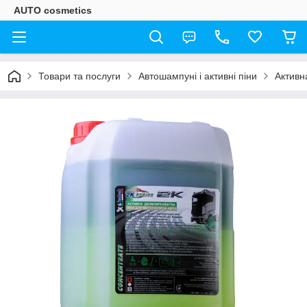
AUTO cosmetics
Товари та послуги
Автошампуні і активні піни
Активн