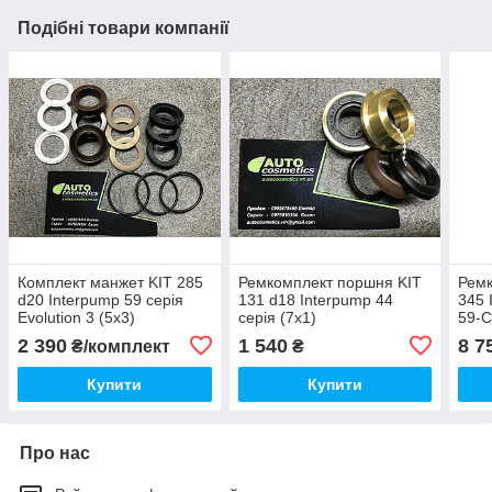
Подібні товари компанії
Комплект манжет KIT 285
Ремкомплект поршня KIT
Ремк
d20 Interpump 59 серія
131 d18 Interpump 44
345 
Evolution 3 (5х3)
серія (7x1)
59-
2 390
1 540
8 7
₴/комплект
₴
Купити
Купити
Про нас