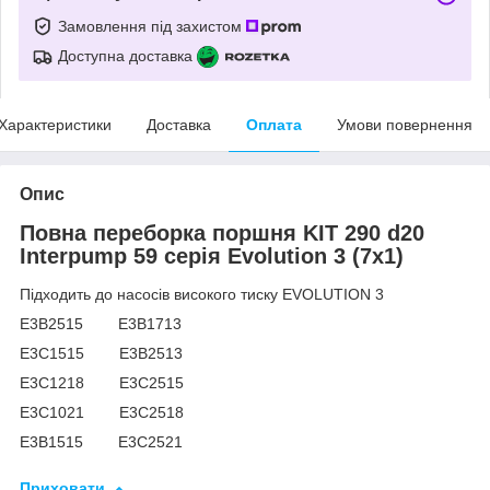
Замовлення під захистом
Доступна доставка
Характеристики
Доставка
Оплата
Умови повернення
Опис
Повна переборка поршня KIT 290 d20
Interpump 59 серія Evolution 3 (7x1)
Підходить до насосів високого тиску EVOLUTION 3
E3B2515 E3B1713
E3C1515 E3B2513
E3C1218 E3C2515
E3C1021 E3C2518
E3B1515 E3C2521
Приховати