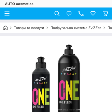
AUTO cosmetics
Товари та послуги
Полірувальна система ZviZZer
По