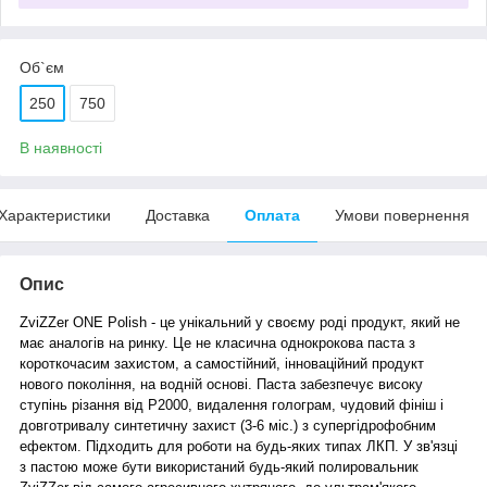
Об`єм
250
750
В наявності
Характеристики
Доставка
Оплата
Умови повернення
Опис
ZviZZer ONE Polish - це унікальний у своєму роді продукт, який не
має аналогів на ринку. Це не класична однокрокова паста з
короткочасим захистом, а самостійний, інноваційний продукт
нового покоління, на водній основі. Паста забезпечує високу
ступінь різання від P2000, видалення голограм, чудовий фініш і
довготривалу синтетичну захист (3-6 міс.) з супергідрофобним
ефектом. Підходить для роботи на будь-яких типах ЛКП. У зв'язці
з пастою може бути використаний будь-який полировальник