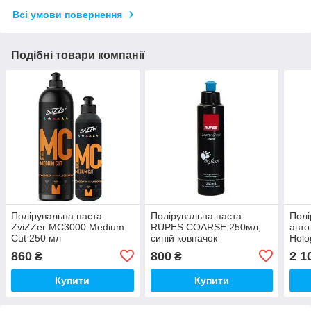
Всі умови повернення
Подібні товари компанії
Полірувальна паста
Полірувальна паста
Полі
ZviZZer MC3000 Medium
RUPES COARSE 250мл,
авто
Cut 250 мл
синій ковпачок
Holo
750
860
800
2 1
₴
₴
Купити
Купити