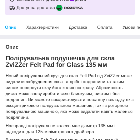
Доступна доставка
Опис
Характеристики
Доставка
Оплата
Умови п
Опис
Полірувальна подушечка для скла
ZviZZer Felt Pad for Glass 135 мм
Новий полірувальний круг для скла Felt Pad від ZviZZer може
видалити забруднення скла та дрібні подряпини та таким
чином повернути склу його колишню красу. Абразивність
диска може знову зробити скло блискучим, чистим і без
подряпин. Ви можете використовувати повстяну накладку як з
ексцентриковою полірувальною машиною, так і з роторною
полірувальною машиною, яка може видалити навіть маленькі
подряпини.
Насправді полірувальне колесо має діаметр 135 мм і
підходить для 125-міліметрового драйвера.