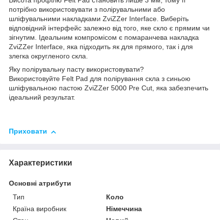
Висота профілю Felt Pad становить лише 3 мм, тому її
потрібно використовувати з полірувальними або
шліфувальними накладками ZviZZer Interface. Виберіть
відповідний інтерфейс залежно від того, яке скло є прямим чи
зігнутим. Ідеальним компромісом є помаранчева накладка
ZviZZer Interface, яка підходить як для прямого, так і для
злегка округленого скла.
Яку полірувальну пасту використовувати?
Використовуйте Felt Pad для полірування скла з синьою
шліфувальною пастою ZviZZer 5000 Pre Cut, яка забезпечить
ідеальний результат.
Приховати
Характеристики
Основні атрибути
Тип
Коло
Країна виробник
Німеччина