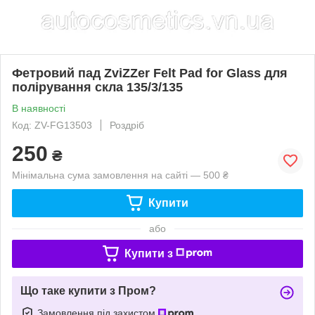
Фетровий пад ZviZZer Felt Pad for Glass для
полірування скла 135/3/135
В наявності
Код: ZV-FG13503
Роздріб
250
₴
Мінімальна сума замовлення на сайті — 500 ₴
Купити
або
Купити з
Що таке купити з Пром?
Замовлення під захистом