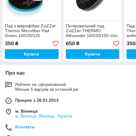
Пад з мікрофібри ZviZZer
Полірувальний пад
Пад 
Thermo Microfiber Pad
ZviZZer THERMO
Ther
Green 140/20/125
Allrounder 160/20/150 mm,
anth
зелений, жорсткий
чорний мякий
чорн
350
650
350
₴
₴
ексцентрик
Купити
Купити
Про нас
Рейтинг не сформований
Менше 5 відгуків за останній рік
Працює з 26.01.2013
м. Вінниця
м. Вінниця, Вінниця, Україна
Контакти