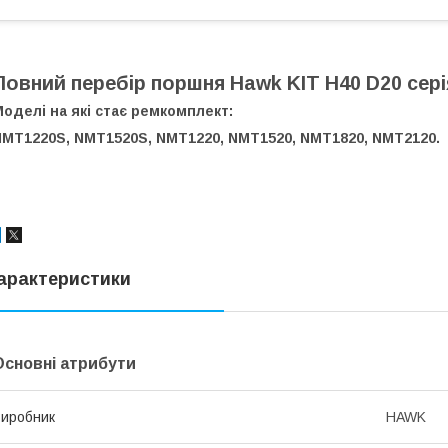
Повний перебір поршня Hawk KIT H40 D20 сері
оделі на які стає ремкомплект:
NMT1220S,
NMT1520S, NMT1220, NMT1520, NMT1820, NMT2120.
арактеристики
Основні атрибути
иробник
HAWK