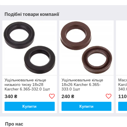
Подібні товари компанії
Ущільнювальне кільце
Ущільнювальне кільце
Масл
низького тиску 18х28
18х26 Karcher 6.365-
Karc
Karcher 6.365-332.0 1шт
333.0 1шт
340.
340
240
110
₴
₴
Купити
Купити
Про нас