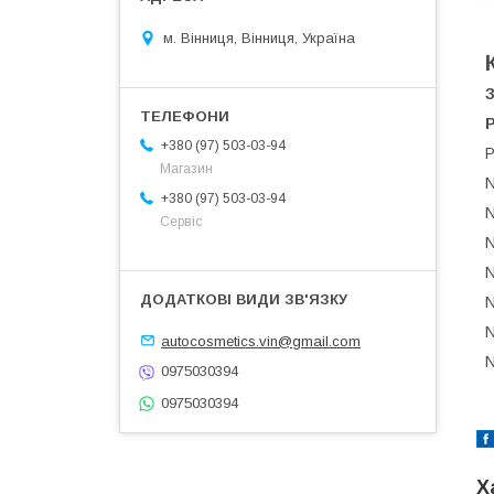
м. Вінниця, Вінниця, Україна
P
+380 (97) 503-03-94
P
Магазин
N
+380 (97) 503-03-94
N
Сервіс
N
N
N
N
autocosmetics.vin@gmail.com
N
0975030394
0975030394
Х