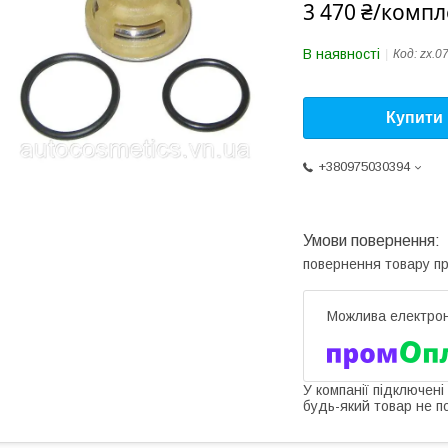
3 470 ₴/компл
В наявності
Код:
zx.0
Купити
+380975030394
повернення товару п
У компанії підключені
будь-який товар не п