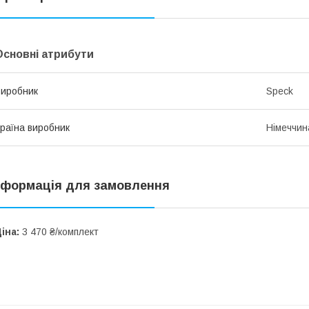
Основні атрибути
иробник
Speck
раїна виробник
Німеччин
нформація для замовлення
іна:
3 470 ₴/комплект