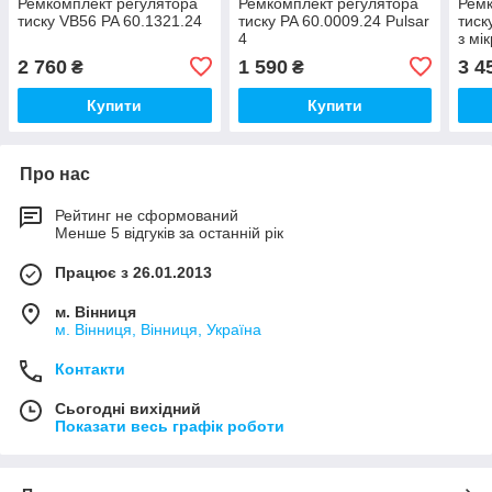
Ремкомплект регулятора
Ремкомплект регулятора
Ремк
тиску VB56 PA 60.1321.24
тиску PA 60.0009.24 Pulsar
тиск
4
з мі
2 760
1 590
3 4
₴
₴
Купити
Купити
Про нас
Рейтинг не сформований
Менше 5 відгуків за останній рік
Працює з 26.01.2013
м. Вінниця
м. Вінниця, Вінниця, Україна
Контакти
Сьогодні вихідний
Показати весь графік роботи