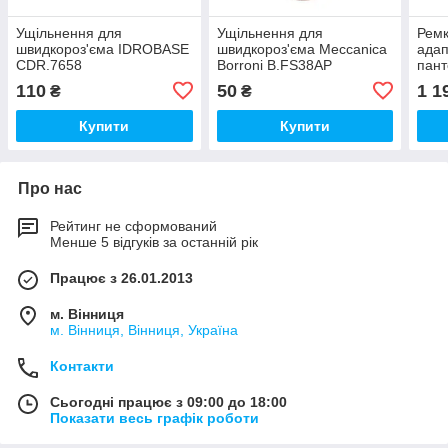
Ущільнення для
Ущільнення для
Ремк
швидкороз'єма IDROBASE
швидкороз'єма Meccanica
ада
CDR.7658
Borroni B.FS38AP
пан
110
50
1 1
₴
₴
Купити
Купити
Про нас
Рейтинг не сформований
Менше 5 відгуків за останній рік
Працює з 26.01.2013
м. Вінниця
м. Вінниця, Вінниця, Україна
Контакти
Сьогодні працює з 09:00 до 18:00
Показати весь графік роботи