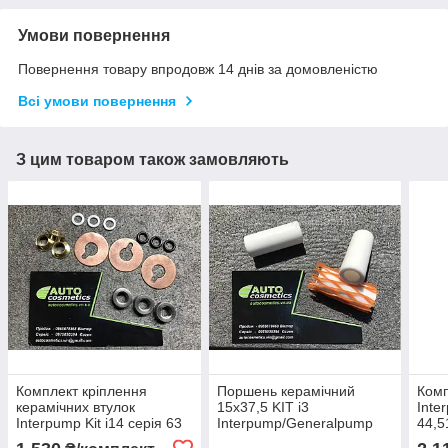
Умови повернення
Повернення товару впродовж 14 днів за домовленістю
Всі умови повернення
З цим товаром також замовляють
Комплект кріплення
Поршень керамічний
Комп
керамічних втулок
15x37,5 KIT i3
Inte
Interpump Kit i14 серія 63
Interpump/Generalpump
44,5
44,49,50,63 серія