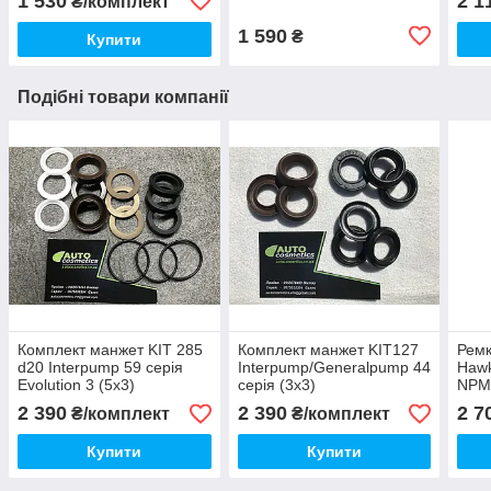
1 530
2 1
₴/комплект
52.0400.09 (1шт)
1 590
₴
Купити
Подібні товари компанії
Комплект манжет KIT 285
Комплект манжет KIT127
Рем
d20 Interpump 59 серія
Interpump/Generalpump 44
Hawk
Evolution 3 (5х3)
серія (3х3)
NPM-
шт)
2 390
2 390
2 7
₴/комплект
₴/комплект
Купити
Купити