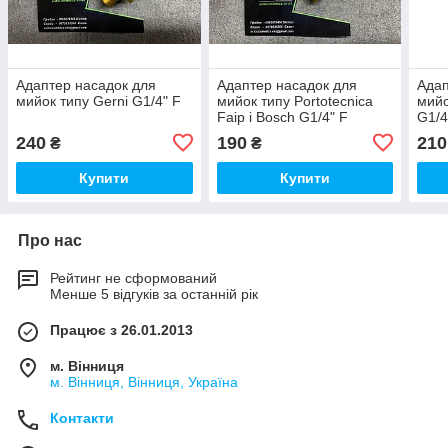
Адаптер насадок для
Адаптер насадок для
Адап
мийок типу Gerni G1/4" F
мийок типу Portotecnica
мийо
Faip і Bosch G1/4" F
G1/4
240
190
210
₴
₴
Купити
Купити
Про нас
Рейтинг не сформований
Менше 5 відгуків за останній рік
Працює з 26.01.2013
м. Вінниця
м. Вінниця, Вінниця, Україна
Контакти