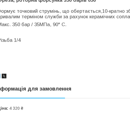
Фреза, роторна форсунка 350 барів 050
Формує точковий струмінь, що обертається,10-кратно з
тривалим терміном служби за рахунок керамічних сопла 
Макс. 350 бар / 35МПа, 90° C.
ізьба 1/4
нформація для замовлення
іна:
4 320 ₴