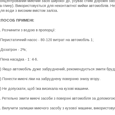
онцентрований миючий засіб широкої дії, усуває стійкі дорожні заб
а глину).
Використовується для неконтактної мийки автомобілів.
Не
ля води з високим вмістом заліза.
СПОСОБ ПРИМЕНІ:
. Розчинити з водою в пропорції:
 Перистатичний насос - 80-120 витрат на автомобіль 1;
 Дозатрон - 2%;
 Пена насадка - 1: 4-6.
) Якщо автомобіль дуже забруднений, рекомендується змити бруд
) Понести миючі ліки на забруднену поверхню знизу вгору.
) Не допускати, щоб їжа висихала на кузові машини.
. Ретельно змити миючі засоби з поверхні автомобіля за допомого
. Вилучити залишки миючого засобу з кузової машини, використову