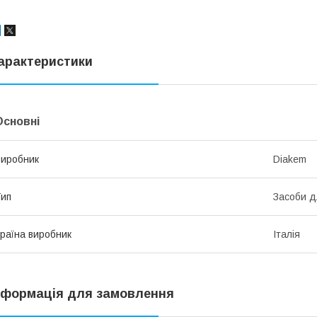
арактеристики
Основні
иробник
Diakem
ип
Засоби д
раїна виробник
Італія
нформація для замовлення