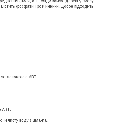
руднення (пиля, олії, сліди комах, деревну смолу
 містить фосфати і розчинники.
Добре підходить
 за допомогою АВТ.
ю АВТ.
ючи чисту воду з шланга.