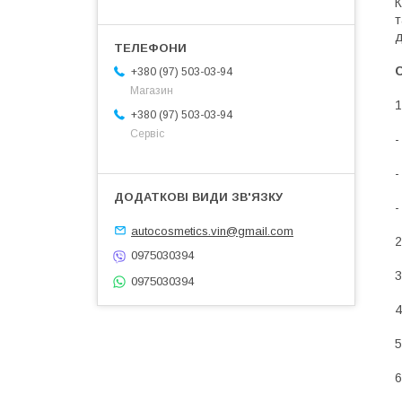
К
т
д
+380 (97) 503-03-94
Магазин
1
+380 (97) 503-03-94
Сервіс
-
-
-
autocosmetics.vin@gmail.com
2
0975030394
3
0975030394
4
5
6