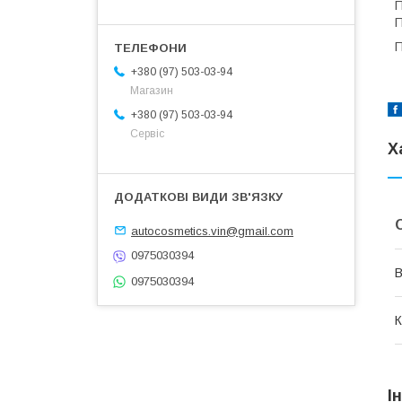
П
П
П
+380 (97) 503-03-94
Магазин
+380 (97) 503-03-94
Сервіс
Х
autocosmetics.vin@gmail.com
0975030394
В
0975030394
К
І