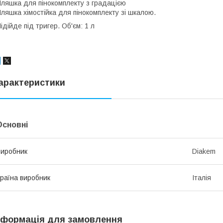
ляшка для пінокомплекту з градацією
ляшка хімостійка для пінокомплекту зі шкалою.
ідійде під тригер. Об'єм: 1 л
арактеристики
Основні
иробник
Diakem
раїна виробник
Італія
нформація для замовлення