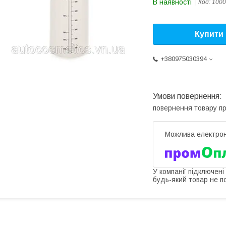
В наявності
Код:
1000
Купити
+380975030394
повернення товару п
У компанії підключені
будь-який товар не п