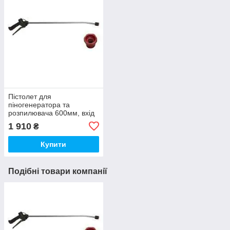
Пістолет для
піногенератора та
розпилювача 600мм, вхід
G1/2″ M без форсунки
1 910
₴
Купити
Подібні товари компанії