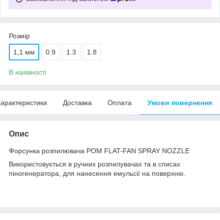
Розмір
1,1 мм
0.9
1.3
1.8
В наявності
арактеристики
Доставка
Оплата
Умови повернення
Опис
Форсунка розпилювача POM FLAT-FAN SPRAY NOZZLE
Використовується в ручних розпилувачах та в списах
піногенератора, для нанесення емульсії на поверхню.