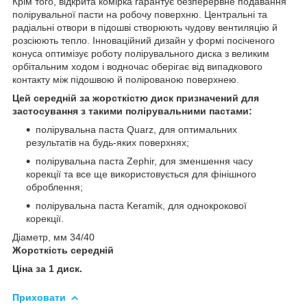
Крім того, відкрита комірка гарантує безперервне подавання
полірувальної пасти на робочу поверхню. Центральні та
радіальні отвори в підошві створюють чудову вентиляцію й
розсіюють тепло. Інноваційний дизайн у формі посіченого
конуса оптимізує роботу полірувального диска з великим
орбітальним ходом і водночас оберігає від випадкового
контакту між підошвою й полірованою поверхнею.
Цей середній за жорсткістю диск призначений для
застосування з такими полірувальними пастами:
полірувальна паста Quarz, для оптимальних
результатів на будь-яких поверхнях;
полірувальна паста Zephir, для зменшення часу
корекції та все ще використовується для фінішного
оброблення;
полірувальна паста Keramik, для однокрокової
корекції.
Діаметр, мм 34/40
Жорсткість середній
Ціна за 1 диск.
Приховати