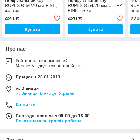
Полірувальний круг
Полірувальний круг
Полі
RUPES Ø 54/70 мм FINE,
RUPES Ø 54/70 мм ULTRA
RUPE
жовтий
FINE, білий
жовт
420
420
270
₴
₴
Купити
Купити
Про нас
Рейтинг не сформований
Менше 5 відгуків за останній рік
Працює з 26.01.2013
м. Вінниця
м. Вінниця, Вінниця, Україна
Контакти
Сьогодні працює з 09:00 до 18:00
Показати весь графік роботи
Про нас